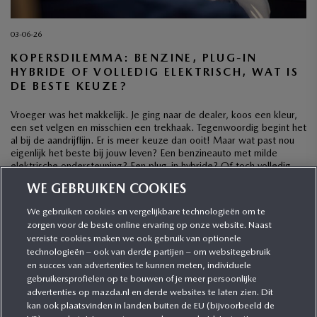
03-06-26
KOPERSDILEMMA: BENZINE, PLUG-IN
HYBRIDE OF VOLLEDIG ELEKTRISCH, WAT IS
DE BESTE KEUZE?
Vroeger was het makkelijk. Je ging naar de dealer, koos een kleur,
een set velgen en misschien een trekhaak. Tegenwoordig begint het
al bij de aandrijflijn. Er is meer keuze dan ooit! Maar wat past nou
eigenlijk het beste bij jouw leven? Een benzineauto met milde
elektrische ondersteuning? Een plug-in hybride? Of toch volledig
elektrisch? […]
WE GEBRUIKEN COOKIES
We gebruiken cookies en vergelijkbare technologieën om te
zorgen voor de beste online ervaring op onze website. Naast
CATEGORIEËN
vereiste cookies maken we ook gebruik van optionele
technologieën – ook van derde partijen – om websitegebruik
en succes van advertenties te kunnen meten, individuele
gebruikersprofielen op te bouwen of je meer persoonlijke
MEER INFORMATIE
advertenties op mazda.nl en derde websites te laten zien. Dit
kan ook plaatsvinden in landen buiten de EU (bijvoorbeeld de