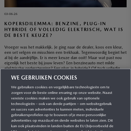
03-06-26
KOPERSDILEMMA: BENZINE, PLUG-IN
HYBRIDE OF VOLLEDIG ELEKTRISCH, WAT IS
DE BESTE KEUZE?
Vroeger was het makkelijk. Je ging naar de dealer, koos een kleur,
een set velgen en misschien een trekhaak. Tegenwoordig begint het
al bij de aandrijflijn. Er is meer keuze dan ooit! Maar wat past nou
eigenlijk het beste bij jouw leven? Een benzineauto met milde
elektrische ondersteuning? Een plug-in hybride? Of toch volledig
elektrisch? […]
WE GEBRUIKEN COOKIES
We gebruiken cookies en vergelijkbare technologieën om te
zorgen voor de beste online ervaring op onze website. Naast
CATEGORIEËN
vereiste cookies maken we ook gebruik van optionele
technologieën – ook van derde partijen – om websitegebruik
en succes van advertenties te kunnen meten, individuele
gebruikersprofielen op te bouwen of je meer persoonlijke
MEER INFORMATIE
advertenties op mazda.nl en derde websites te laten zien. Dit
kan ook plaatsvinden in landen buiten de EU (bijvoorbeeld de