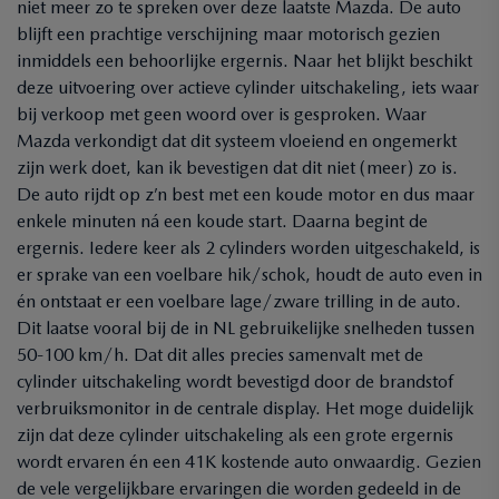
niet meer zo te spreken over deze laatste Mazda. De auto
blijft een prachtige verschijning maar motorisch gezien
inmiddels een behoorlijke ergernis. Naar het blijkt beschikt
deze uitvoering over actieve cylinder uitschakeling, iets waar
bij verkoop met geen woord over is gesproken. Waar
Mazda verkondigt dat dit systeem vloeiend en ongemerkt
zijn werk doet, kan ik bevestigen dat dit niet (meer) zo is.
De auto rijdt op z’n best met een koude motor en dus maar
enkele minuten ná een koude start. Daarna begint de
ergernis. Iedere keer als 2 cylinders worden uitgeschakeld, is
er sprake van een voelbare hik/schok, houdt de auto even in
én ontstaat er een voelbare lage/zware trilling in de auto.
Dit laatse vooral bij de in NL gebruikelijke snelheden tussen
50-100 km/h. Dat dit alles precies samenvalt met de
cylinder uitschakeling wordt bevestigd door de brandstof
verbruiksmonitor in de centrale display. Het moge duidelijk
zijn dat deze cylinder uitschakeling als een grote ergernis
wordt ervaren én een 41K kostende auto onwaardig. Gezien
de vele vergelijkbare ervaringen die worden gedeeld in de