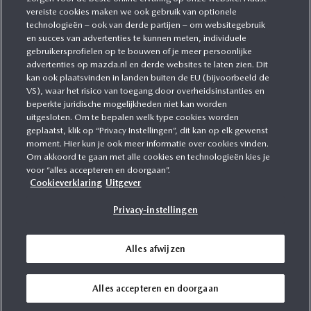
CATEGORIEËN
vereiste cookies maken we ook gebruik van optionele
technologieën – ook van derde partijen – om websitegebruik
en succes van advertenties te kunnen meten, individuele
gebruikersprofielen op te bouwen of je meer persoonlijke
MEER INFORMATIE
advertenties op mazda.nl en derde websites te laten zien. Dit
kan ook plaatsvinden in landen buiten de EU (bijvoorbeeld de
VS), waar het risico van toegang door overheidsinstanties en
MEER ERVAREN
beperkte juridische mogelijkheden niet kan worden
uitgesloten. Om te bepalen welk type cookies worden
geplaatst, klik op “Privacy Instellingen”, dit kan op elk gewenst
moment. Hier kun je ook meer informatie over cookies vinden.
Om akkoord te gaan met alle cookies en technologieën kies je
MAZDA VOLGEN
voor “alles accepteren en doorgaan”.
Cookieverklaring
Uitgever
Privacy-instellingen
Alles afwijzen
Voorwaarden
Privacy
WLTP
Cookies
Alles accepteren en doorgaan