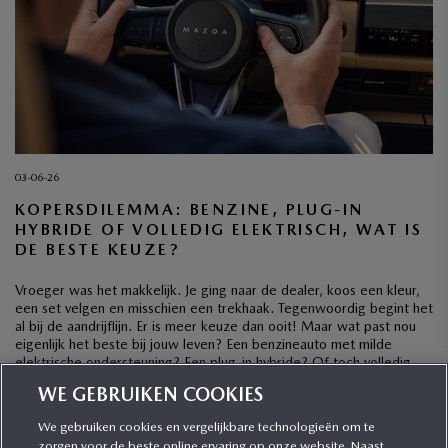
03-06-26
KOPERSDILEMMA: BENZINE, PLUG-IN
HYBRIDE OF VOLLEDIG ELEKTRISCH, WAT IS
DE BESTE KEUZE?
Vroeger was het makkelijk. Je ging naar de dealer, koos een kleur,
een set velgen en misschien een trekhaak. Tegenwoordig begint het
al bij de aandrijflijn. Er is meer keuze dan ooit! Maar wat past nou
eigenlijk het beste bij jouw leven? Een benzineauto met milde
elektrische ondersteuning? Een plug-in hybride? Of toch volledig
elektrisch? […]
WE GEBRUIKEN COOKIES
We gebruiken cookies en vergelijkbare technologieën om te
zorgen voor de beste online ervaring op onze website. Naast