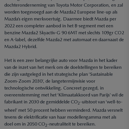
dochteronderneming van Toyota Motor Corporation, en zal
worden toegevoegd aan de Mazda2 Europese line-up als
Mazda’s eigen merkvoertuig. Daarmee biedt Mazda per
2022 een completer aanbod in het B-segment met een
benzine Mazda2 Skyactiv-G 90 6MT met slechts 109gr CO2
en A-label, dezelfde Mazda2 met automaat en daarnaast de
Mazda2 Hybrid.
Het is een zeer belangrijke auto voor Mazda in het kader
van de inzet van het merk om de doelstellingen te bereiken
die zijn vastgelegd in het strategische plan ‘Sustainable
Zoom-Zoom 2030’, de langetermijnvisie voor
technologische ontwikkeling. Concreet gezegd, in
overeenstemming met het ‘Klimaatakkoord van Parijs’ wil de
fabrikant in 2030 de gemiddelde CO
-uitstoot van ‘well-to-
2
wheel’ met 50 procent hebben verminderd. Mazda versnelt
tevens de elektrificatie van haar modellengamma met als
doel om in 2050 CO
-neutraliteit te bereiken.
2