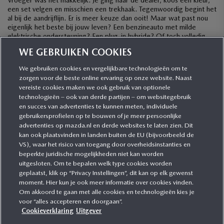
een set velgen en misschien een trekhaak. Tegenwoordig begint het
al bij de aandrijflijn. Er is meer keuze dan ooit! Maar wat past nou
eigenlijk het beste bij jouw leven? Een benzineauto met milde
elektrische ondersteuning? Een plug-in hybride? Of toch volledig
elektrisch? […]
WE GEBRUIKEN COOKIES
We gebruiken cookies en vergelijkbare technologieën om te
zorgen voor de beste online ervaring op onze website. Naast
CATEGORIEËN
vereiste cookies maken we ook gebruik van optionele
technologieën – ook van derde partijen – om websitegebruik
en succes van advertenties te kunnen meten, individuele
gebruikersprofielen op te bouwen of je meer persoonlijke
MEER INFORMATIE
advertenties op mazda.nl en derde websites te laten zien. Dit
kan ook plaatsvinden in landen buiten de EU (bijvoorbeeld de
VS), waar het risico van toegang door overheidsinstanties en
MEER ERVAREN
beperkte juridische mogelijkheden niet kan worden
uitgesloten. Om te bepalen welk type cookies worden
geplaatst, klik op “Privacy Instellingen”, dit kan op elk gewenst
moment. Hier kun je ook meer informatie over cookies vinden.
Om akkoord te gaan met alle cookies en technologieën kies je
MAZDA VOLGEN
voor “alles accepteren en doorgaan”.
Cookieverklaring
Uitgever