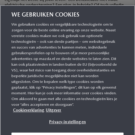
elektrische ondersteuning? Een plug-in hybride? Of toch volledig
elektrisch? […]
WE GEBRUIKEN COOKIES
We gebruiken cookies en vergelijkbare technologieën om te
zorgen voor de beste online ervaring op onze website. Naast
CATEGORIEËN
vereiste cookies maken we ook gebruik van optionele
technologieën – ook van derde partijen – om websitegebruik
en succes van advertenties te kunnen meten, individuele
gebruikersprofielen op te bouwen of je meer persoonlijke
MEER INFORMATIE
advertenties op mazda.nl en derde websites te laten zien. Dit
kan ook plaatsvinden in landen buiten de EU (bijvoorbeeld de
VS), waar het risico van toegang door overheidsinstanties en
MEER ERVAREN
beperkte juridische mogelijkheden niet kan worden
uitgesloten. Om te bepalen welk type cookies worden
geplaatst, klik op “Privacy Instellingen”, dit kan op elk gewenst
moment. Hier kun je ook meer informatie over cookies vinden.
Om akkoord te gaan met alle cookies en technologieën kies je
MAZDA VOLGEN
voor “alles accepteren en doorgaan”.
Cookieverklaring
Uitgever
Privacy-instellingen