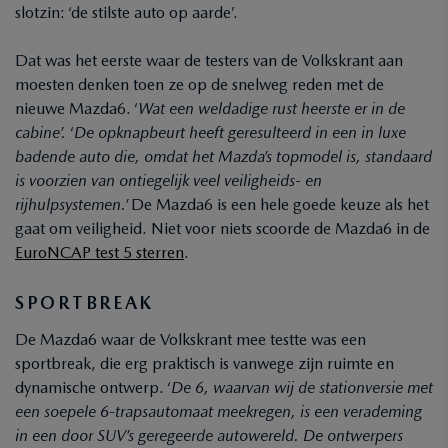
slotzin: ‘de stilste auto op aarde’.
Dat was het eerste waar de testers van de Volkskrant aan
moesten denken toen ze op de snelweg reden met de
nieuwe Mazda6. ‘
Wat een weldadige rust heerste er in de
cabine’.
‘
De opknapbeurt heeft geresulteerd in een in luxe
badende auto die, omdat het Mazda’s topmodel is, standaard
is voorzien van ontiegelijk veel veiligheids- en
rijhulpsystemen.’
De Mazda6 is een hele goede keuze als het
gaat om veiligheid. Niet voor niets scoorde de Mazda6 in de
EuroNCAP test 5 sterren
.
SPORTBREAK
De Mazda6 waar de Volkskrant mee testte was een
sportbreak, die erg praktisch is vanwege zijn ruimte en
dynamische ontwerp. ‘
De 6, waarvan wij de stationversie met
een soepele 6-trapsautomaat meekregen, is een verademing
in een door SUV’s geregeerde autowereld. De ontwerpers