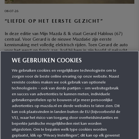
08-07-26
“LIEFDE OP HET EERSTE GEZICHT”
In deze editie van Mijn Mazda & Ik staat Gerard Hablous (67)
centraal. Voor Gerard is de nieuwe Mazda6e zijn eerste
kennismaking met volledig elektrisch rijden. Toen Gerard de auto
voor het eerst op foto’s zag, had hij hem in zijn hoofd al gekocht,
ook al was hij wel wat terughoudend met het oog op […]
WE GEBRUIKEN COOKIES
We gebruiken cookies en vergelijkbare technologieën om te
zorgen voor de beste online ervaring op onze website. Naast
CATEGORIEËN
vereiste cookies maken we ook gebruik van optionele
technologieën – ook van derde partijen – om websitegebruik
en succes van advertenties te kunnen meten, individuele
gebruikersprofielen op te bouwen of je meer persoonlijke
MEER INFORMATIE
advertenties op mazda.nl en derde websites te laten zien. Dit
kan ook plaatsvinden in landen buiten de EU (bijvoorbeeld de
VS), waar het risico van toegang door overheidsinstanties en
MEER ERVAREN
beperkte juridische mogelijkheden niet kan worden
uitgesloten. Om te bepalen welk type cookies worden
geplaatst, klik op “Privacy Instellingen”, dit kan op elk gewenst