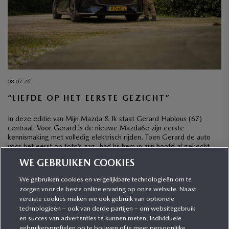
08-07-26
“LIEFDE OP HET EERSTE GEZICHT”
In deze editie van Mijn Mazda & Ik staat Gerard Hablous (67)
centraal. Voor Gerard is de nieuwe Mazda6e zijn eerste
kennismaking met volledig elektrisch rijden. Toen Gerard de auto
voor het eerst op foto’s zag, had hij hem in zijn hoofd al gekocht,
ook al was hij wel wat terughoudend met het oog op […]
WE GEBRUIKEN COOKIES
We gebruiken cookies en vergelijkbare technologieën om te
zorgen voor de beste online ervaring op onze website. Naast
CATEGORIEËN
vereiste cookies maken we ook gebruik van optionele
technologieën – ook van derde partijen – om websitegebruik
en succes van advertenties te kunnen meten, individuele
gebruikersprofielen op te bouwen of je meer persoonlijke