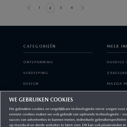
1
3
4
2
CATEGORIEËN
MEER IN
ONTSPANNING
HUIDIGE 
VERDIEPING
ZAKELIJK
DESIGN
MAZDA M
TECHNOLOGIE
SERVICE 
WE GEBRUIKEN COOKIES
RIJPLEZIER
We gebruiken cookies en vergelijkbare technologieën om te zorgen voor 
vereiste cookies maken we ook gebruik van optionele technologieën – oo
FINANCIEEL
succes van advertenties te kunnen meten, individuele gebruikersprofielen
op mazda.nl en derde websites te laten zien. Dit kan ook plaatsvinden in