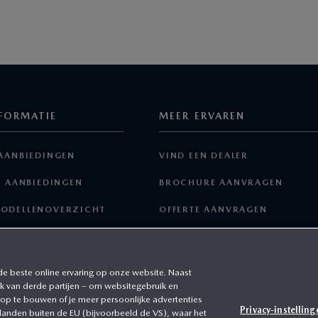
FORMATIE
MEER ERVAREN
AANBIEDINGEN
VIND EEN DEALER
E AANBIEDINGEN
BROCHURE AANVRAGEN
ODELLENOVERZICHT
OFFERTE AANVRAGEN
EN ACCESSOIRES
SAMENSTELLEN
MY MAZDA
de beste online ervaring op onze website. Naast
k van derde partijen – om websitegebruik en
 op te bouwen of je meer persoonlijke advertenties
Privacy-instelling
 landen buiten de EU (bijvoorbeeld de VS), waar het